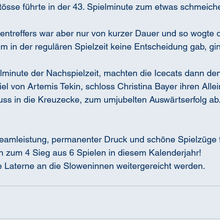
össe führte in der 43. Spielminute zum etwas schmeiche
treffers war aber nur von kurzer Dauer und so wogte da
m in der regulären Spielzeit keine Entscheidung gab, gin
ielminute der Nachspielzeit, machten die Icecats dann de
 von Artemis Tekin, schloss Christina Bayer ihren Allei
uss in die Kreuzecke, zum umjubelten Auswärtserfolg ab
 Teamleistung, permanenter Druck und schöne Spielzüge 
n zum 4 Sieg aus 6 Spielen in diesem Kalenderjahr!
e Laterne an die Sloweninnen weitergereicht werden.