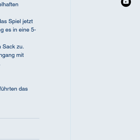
lhaften 
s Spiel jetzt 
g es in eine 5-
n Sack zu.
ngang mit 
.
führten das 