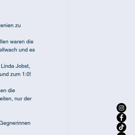
wenien zu 
len waren die 
ellwach und es 
 Linda Jobst, 
ound zum 1:0!
en die 
ten, nur der 
e Gegnerinnen 