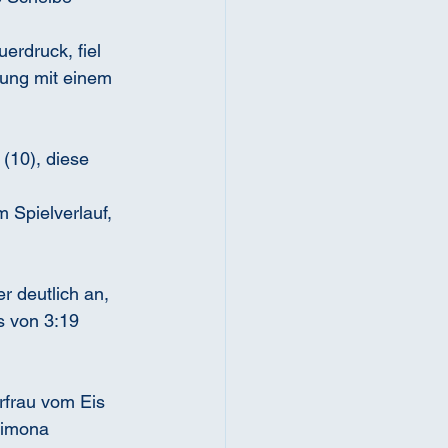
erdruck, fiel 
tung mit einem 
 (10), diese 
Spielverlauf, 
r deutlich an, 
s von 3:19 
rfrau vom Eis 
Simona 