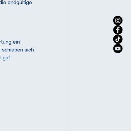
die endgültige 
rtung ein 
d schieben sich 
iga!