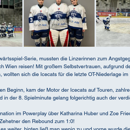
ärtsspiel-Serie, mussten die Linzerinnen zum Angstgeg
 Wien reisen! Mit großem Selbstvertrauen, aufgrund der
, wollten sich die Icecats für die letzte OT-Niederlage im
en Beginn, kam der Motor der Icecats auf Touren, zahlr
 in der 8. Spielminute gelang folgerichtig auch der verdi
ation im Powerplay über Katharina Huber und Zoe Fried
 Zehetner den Rebound zum 1:0!
g es weiter, hinten ließ man wenig zu und vorne wurde di