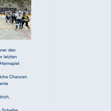
ner den 
 letzten 
 Heimspiel 
eiche Chancen 
ente 
rich, 
e Scheibe 