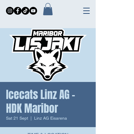
Icecats Linz AG -
HDK Maribor
Sat 21 Sept
  |  
Linz AG Eisarena