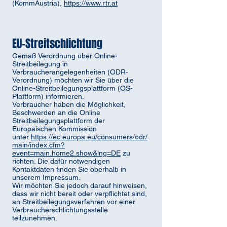
(KommAustria),
https://www.rtr.at
EU-Streitschlichtung
Gemäß Verordnung über Online-
Streitbeilegung in
Verbraucherangelegenheiten (ODR-
Verordnung) möchten wir Sie über die
Online-Streitbeilegungsplattform (OS-
Plattform) informieren.
Verbraucher haben die Möglichkeit,
Beschwerden an die Online
Streitbeilegungsplattform der
Europäischen Kommission
unter
https://ec.europa.eu/consumers/odr/
main/index.cfm?
event=main.home2.show&lng=DE
zu
richten. Die dafür notwendigen
Kontaktdaten finden Sie oberhalb in
unserem Impressum.
Wir möchten Sie jedoch darauf hinweisen,
dass wir nicht bereit oder verpflichtet sind,
an Streitbeilegungsverfahren vor einer
Verbraucherschlichtungsstelle
teilzunehmen.