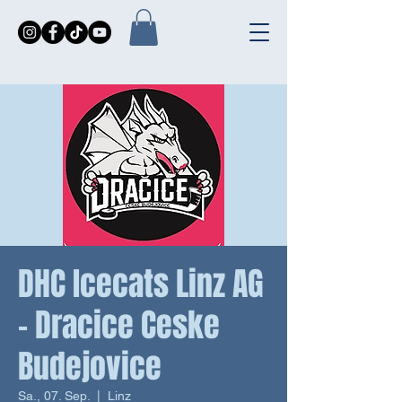
DHC Icecats Linz AG
- Dracice Ceske
Budejovice
Sa., 07. Sep.
  |  
Linz