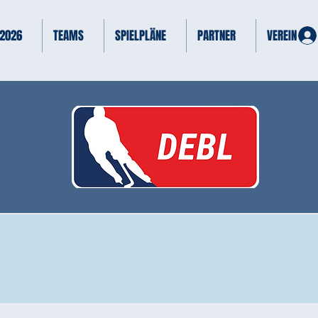
 2026
TEAMS
SPIELPLÄNE
PARTNER
VEREIN
IMSPIELE FINDEN IN DER LINZ AG EISARE