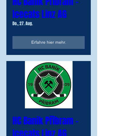
HC Banik Příbram -
Icecats Linz AG
Do., 27. Aug.
Erfahre hier mehr.
HC Banik Příbram -
Icecats Linz AG