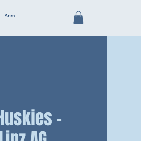
Anmelden
Huskies -
Linz AG