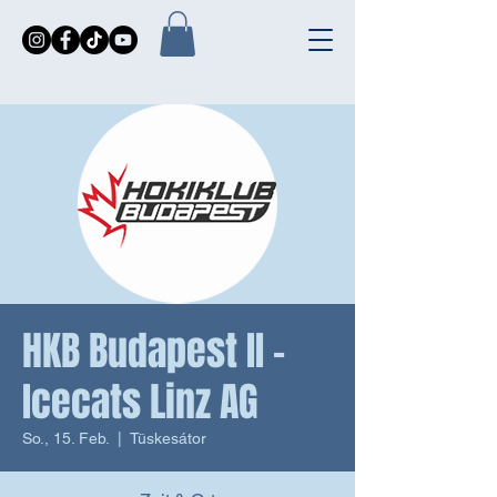
HKB Budapest II -
Icecats Linz AG
So., 15. Feb.
  |  
Tüskesátor