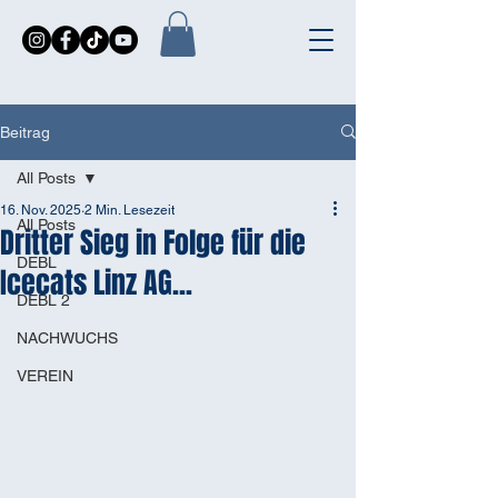
Beitrag
All Posts
16. Nov. 2025
2 Min. Lesezeit
All Posts
Dritter Sieg in Folge für die
DEBL
Icecats Linz AG...
DEBL 2
NACHWUCHS
VEREIN